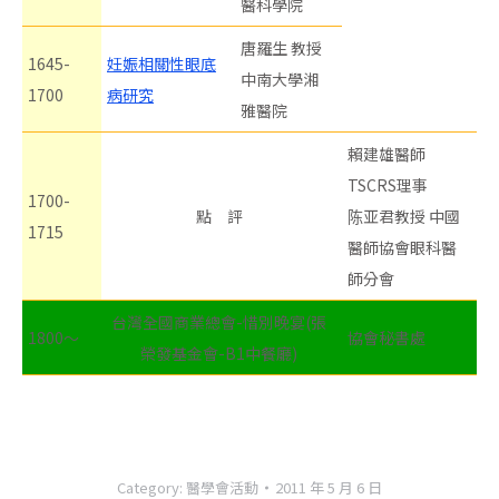
醫科學院
唐羅生 教授
1645-
妊娠相關性眼底
中南大學湘
1700
病研究
雅醫院
賴建雄醫師
TSCRS理事
1700-
點 評
陈亚君教授 中國
1715
醫師協會眼科醫
師分會
台灣全國商業總會-惜別晚宴(張
1800～
協會秘書處
榮發基金會-B1中餐廳)
Category:
醫學會活動
2011 年 5 月 6 日