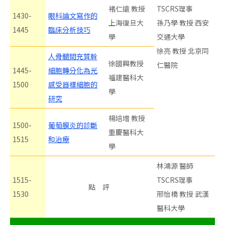
褚仁遠 教授
TSCRS理事
1430-
眼科論文寫作的
上海復旦大
孫乃學 教授 西安
1445
臨床分析技巧
學
交通大學
徐亮 教授 北京同
人骨髓間充質幹
徐國興教授
仁醫院
1445-
細胞轉分化為光
福建醫科大
1500
感受器樣細胞的
學
研究
楊培增 教授
1500-
葡萄膜炎的診斷
重慶醫科大
1515
和治療
學
林鴻源 醫師
1515-
TSCRS理事
點 評
1530
邢怡橋 教授 武漢
醫科大學