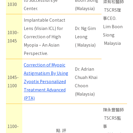
to Successful Eye
Boon Siong
梁有松醫師
1030
Center.
(Malaysia)
TSCRS理
事CEO.
Implantable Contact
Lim Boon
Lens (Visian ICL) for
Dr. Ng Gim
1030-
Siong
Correction of High
Leong
1045
Malaysia
Myopia – An Asian
( Malaysia)
Perspective.
Correction of Myopic
Dr. Adrian
Astigmatism By Using
1045-
Chuah Khai
Zyoptix Personalized
1100
Choon
Treatment Advanced
(Malaysia)
(PTA)
陳永豐醫師
TSCRS監
1100-
事
點 評