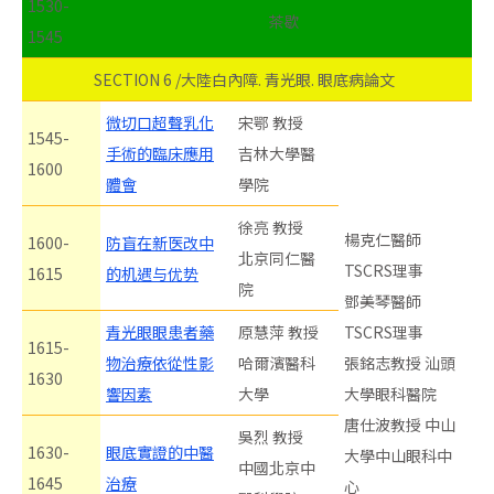
1530-
茶歇
1545
SECTION 6 /大陸白內障. 青光眼. 眼底病論文
微切口超聲乳化
宋鄂 教授
1545-
手術的臨床應用
吉林大學醫
1600
體會
學院
徐亮 教授
楊克仁醫師
1600-
防盲在新医改中
北京同仁醫
TSCRS理事
1615
的机遇与优势
院
鄧美琴醫師
青光眼眼患者藥
原慧萍 教授
TSCRS理事
1615-
物治療依從性影
哈爾濱醫科
張銘志教授 汕頭
1630
響因素
大學
大學眼科醫院
唐仕波教授 中山
吳烈 教授
1630-
眼底實證的中醫
大學中山眼科中
中國北京中
1645
治療
心