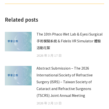
Related posts
The 10th Phaco Wet Lab & Eyesi Surgical
手術模擬系統 & Fidelis VR Simulator 體驗
活動花絮
2026 年 3 月 17 日
Abstract Submission – The 2026
International Society of Refractive
Surgery (ISRS) – Taiwan Society of
Cataract and Refractive Surgeons
(TSCRS) Joint Annual Meeting
2026 年 2 月 13 日