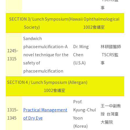
事
SECTION 3/ Lunch Symposium(Hawaii Ophthalmological
Society) 1002會議室
Sandwich
phacoemulcification-A
Dr. Ming
林耕國醫師
1245-
novel technique for the
Chen
TSCRS監
1315
safety of
(U.S.A)
事
phacoemulcification
SECTION 4 / Lunch Symposium (Allergan)
1002會議室
Prof.
王一中副教
1315-
Practical Management
Kyung-Chul
授 台灣臺
1345
of Dry Eye
Yoon
大醫院
(Korea)