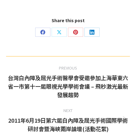
Share this post
Share
Share
Share
Share
on
on
on
on
Facebook
X
Pinterest
LinkedIn
Post
PREVIOUS
navigation
台灣白內障及屈光手術醫學會受邀參加上海華東六
省一市第十一屆眼視光學學術會議 – 飛秒激光最新
Previous
發展趨勢
post:
NEXT
2011年6月19日第六屆白內障及屈光手術國際學術
Next
研討會暨海峽兩岸論壇(活動花絮)
post: