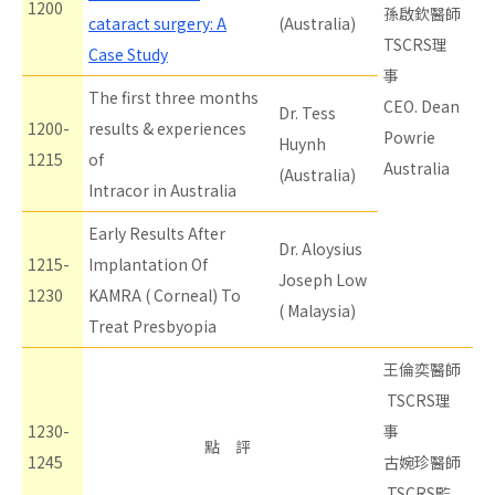
1200
孫啟欽醫師
cataract surgery: A
(Australia)
TSCRS理
Case Study
事
The first three months
CEO. Dean
Dr. Tess
1200-
results & experiences
Powrie
Huynh
1215
of
Australia
(Australia)
Intracor in Australia
Early Results After
Dr. Aloysius
1215-
Implantation Of
Joseph Low
1230
KAMRA ( Corneal) To
( Malaysia)
Treat Presbyopia
王倫奕醫師
TSCRS理
1230-
事
點 評
1245
古婉珍醫師
TSCRS監