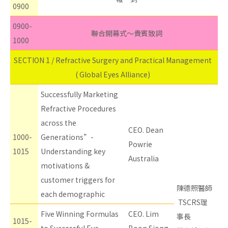
0900
0900-
聯合開幕式～貴賓致詞
1000
SECTION 1 / Refractive Surgery and Practical Management
( Global Eyes Alliance)
Successfully Marketing
Refractive Procedures
across the
CEO. Dean
1000-
Generations”-
Powrie
1015
Understanding key
Australia
motivations &
customer triggers for
陳德照醫師
each demographic
TSCRS理
Five Winning Formulas
CEO. Lim
事長
1015-