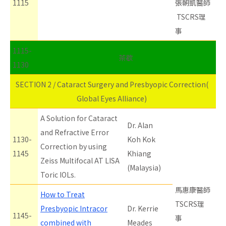
1115
張朝凱醫師
TSCRS理
事
1115-
茶歇
1130
SECTION 2 / Cataract Surgery and Presbyopic Correction(
Global Eyes Alliance)
A Solution for Cataract
Dr. Alan
and Refractive Error
1130-
Koh Kok
Correction by using
1145
Khiang
Zeiss Multifocal AT LISA
(Malaysia)
Toric IOLs.
馬惠康醫師
How to Treat
TSCRS理
Presbyopic Intracor
Dr. Kerrie
1145-
事
combined with
Meades