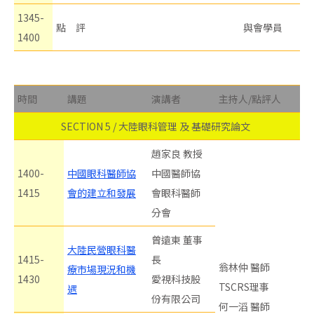
1345-
點 評
與會學員
1400
時間
講題
演講者
主持人/點評人
SECTION 5 / 大陸眼科管理 及 基礎研究論文
趙家良 教授
1400-
中國眼科醫師協
中國醫師協
1415
會的建立和發展
會眼科醫師
分會
曾遠東 董事
大陸民營眼科醫
1415-
長
翁林仲 醫師
療市場現況和機
1430
愛視科技股
TSCRS理事
遇
份有限公司
何一滔 醫師