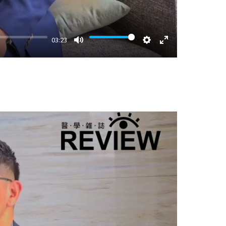
03:23
Mute
Settings
Enter
fullscreen