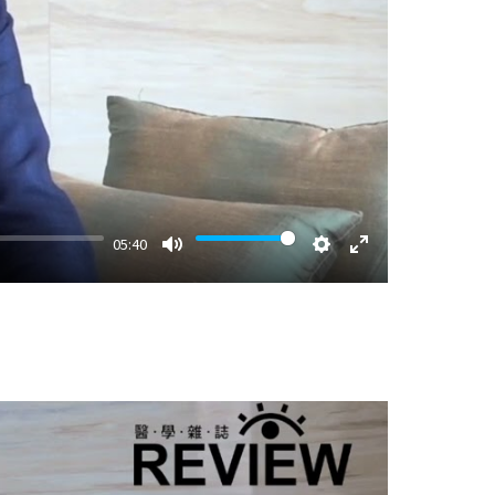
05:40
Mute
Settings
Enter
fullscreen