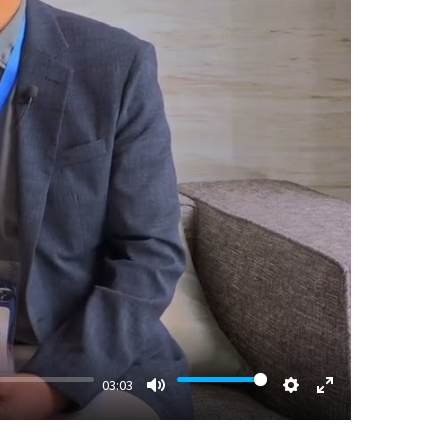
03:03
Mute
Settings
Enter
fullscreen