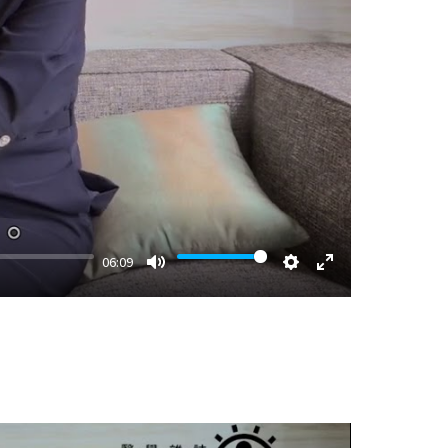
06:09
Mute
Settings
Enter
fullscreen