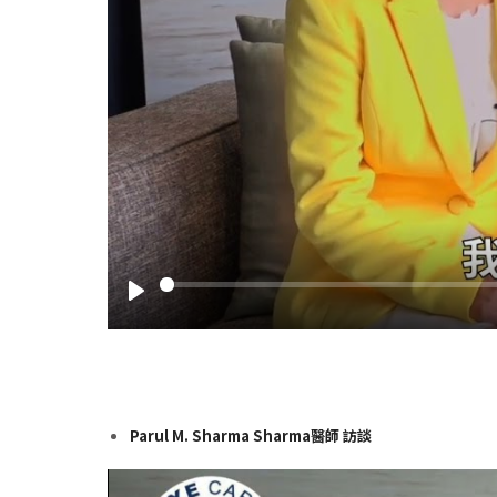
Play
Parul M. Sharma Sharma醫師 訪談