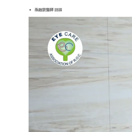
孫啟欽醫師 訪談