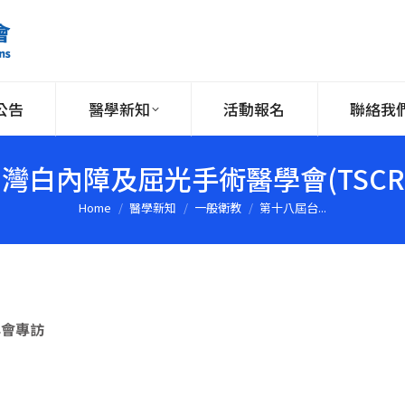
公告
醫學新知
活動報名
聯絡我
灣白內障及屈光手術醫學會(TSCR
Home
醫學新知
一般衛教
第十八屆台...
You are here:
年會專訪