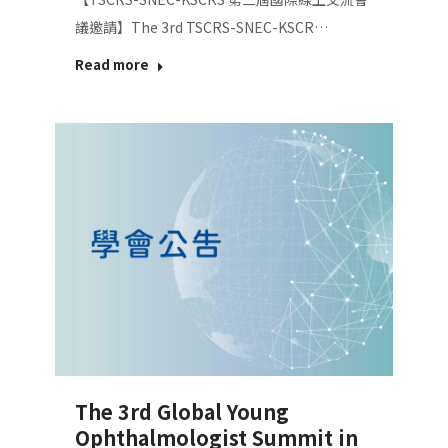
議邀請】The 3rd TSCRS-SNEC-KSCR…
Read more
The 3rd Global Young
Ophthalmologist Summit in