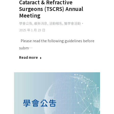
Cataract & Refractive
Surgeons (TSCRS) Annual
Meeting
學會公告
,
最新消息
,
活動報名
,
醫學會活動
2025 年 1 月 23 日
Please read the following guidelines before
subm…
Read more