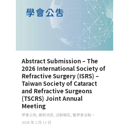
Abstract Submission – The
2026 International Society of
Refractive Surgery (ISRS) –
Taiwan Society of Cataract
and Refractive Surgeons
(TSCRS) Joint Annual
Meeting
學會公告
,
最新消息
,
活動報名
,
醫學會活動
2026 年 2 月 13 日