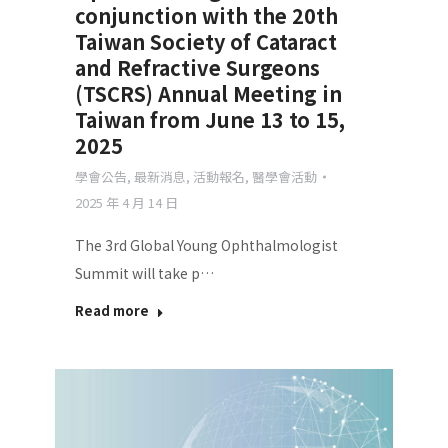
conjunction with the 20th
Taiwan Society of Cataract
and Refractive Surgeons
(TSCRS) Annual Meeting in
Taiwan from June 13 to 15,
2025
學會公告
,
最新消息
,
活動報名
,
醫學會活動
2025 年 4 月 14 日
The 3rd Global Young Ophthalmologist
Summit will take p…
Read more