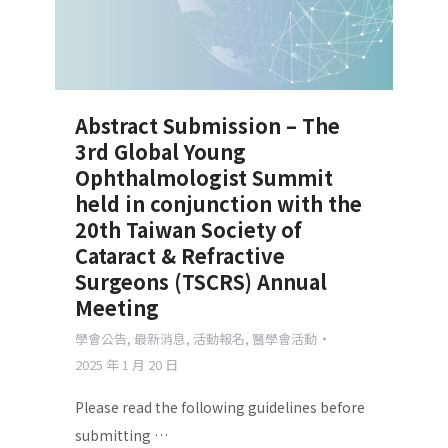
Abstract Submission – The
3rd Global Young
Ophthalmologist Summit
held in conjunction with the
20th Taiwan Society of
Cataract & Refractive
Surgeons (TSCRS) Annual
Meeting
學會公告
,
最新消息
,
活動報名
,
醫學會活動
2025 年 1 月 20 日
Please read the following guidelines before
submitting …