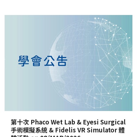
第十次 Phaco Wet Lab & Eyesi Surgical
手術模擬系統 & Fidelis VR Simulator 體