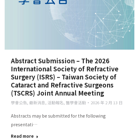
Abstract Submission – The 2026
International Society of Refractive
Surgery (ISRS) – Taiwan Society of
Cataract and Refractive Surgeons
(TSCRS) Joint Annual Meeting
學會公告
,
最新消息
,
活動報名
,
醫學會活動
2026 年 2 月 13 日
Abstracts may be submitted for the following
presentati…
Read more